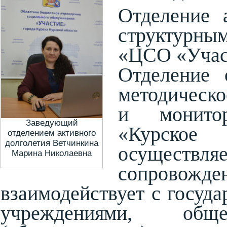
Отделение а
структурн
«ЦСО «Участ
Отделение 
методическо
и монитор
Заведующий
«Курское
отделением активного
долголетия Ветчинкина
осущест
Марина Николаевна
сопровожден
взаимодействует с госу
учреждениями, обще