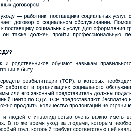
нных договором.
 уходу — работник поставщика социальных услуг, с
ючает договор о социальном обслуживании. Помощ
я к поставщику социальных услуг. Для оформления т
 он также должен пройти профессиональную пе
 СДУ?
к и родственников обучают навыкам правильног
тации в быту.
 средств реабилитации (ТСР), в которых необход
Р работают в организациях социального обслужив
ммы или его законный представитель должны подать
ный центр по СДУ. ТСР предоставляют бесплатно н
можно продлить, количество пролонгаций не ограниче
 и людей с инвалидностью очень важно иметь во
их. В то же время уход за людьми, которым необх
особый труд, который требует соответствующей ква