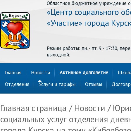
Областное бюджетное учреждение с
«Центр социального о
«Участие» города Курс
Режим работы: пн. - пт. 9 - 17:30, перер
выходной.
Главная
Новости
Активное долголетие
Школа
Отделения
Услуги и тарифы
Отзывы
Долговр
Главная страница
/
Новости
/ Юрис
социальных услуг отделения днев
города Курска на тему «Кибербез