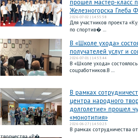
прошел мастер-класс п
Железногорска Глеба 
2026-07-02 | 14:55:58
Для участников проекта «Ку
по спортив� ...
В «Школе ухода» состо
получателей услуг и с
2026-07-01 | 14:53:44
В «Школе ухода» состоялось
соцработников.В ...
В рамках сотрудничест
центра народного твор
долголетие» прошел чу
«монотипия»
2026-06-27 | 14:50:23
В рамках сотрудничества от
творчества «Р� ...