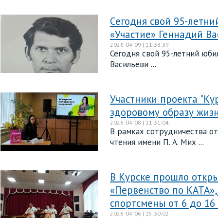
Сегодня свой 95-летни
«Участие» Геннадий В
2026-04-09 | 11:33:39
Сегодня свой 95-летний юби
Васильеви ...
Участники проекта "Ку
здоровому образу жиз
2026-04-08 | 11:31:04
В рамках сотрудничества от
чтения имени П. А. Мих ...
В Курске прошло откр
«Первенство по КАТА»
спортсмены от 6 до 16
2026-04-06 | 15:30:02