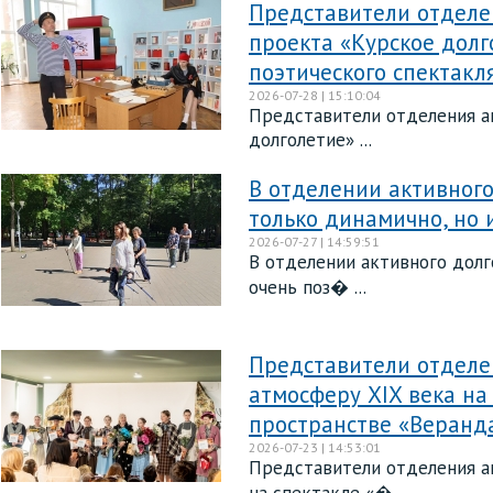
Представители отделен
проекта «Курское долг
поэтического спектакля
2026-07-28 | 15:10:04
Представители отделения ак
долголетие» ...
В отделении активного
только динамично, но 
2026-07-27 | 14:59:51
В отделении активного долг
очень поз� ...
Представители отделен
атмосферу XIX века н
пространстве «Веранд
2026-07-23 | 14:53:01
Представители отделения ак