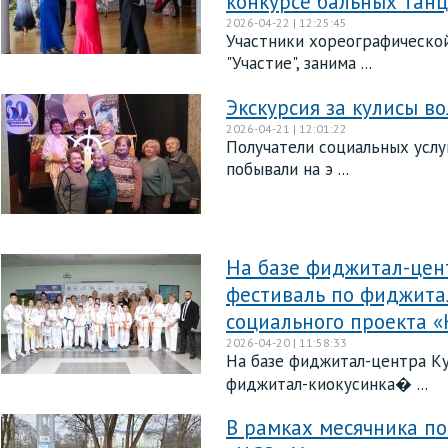
конкурсе бальных танц
2026-04-22 | 12:25:45
Участники хореографической
"Участие", занима ...
Экскурсия за кулисы в
2026-04-21 | 12:01:22
Получатели социальных услу
побывали на э ...
На базе фиджитал-цент
фестиваль по фиджита
социального проекта «
2026-04-20 | 11:58:33
На базе фиджитал-центра Ку
фиджитал-киокусинка� ...
В рамках месячника по