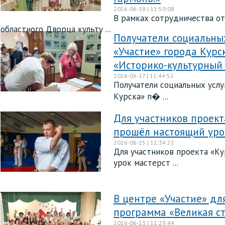
2026-06-18 | 11:50:08
В рамках сотрудничества от
областного Дворца культу ...
Получатели социальны
«Участие» города Курс
«Историко-культурный
2026-06-17 | 11:44:52
Получатели социальных усл
Курска» п� ...
Для участников проект
прошёл настоящий уро
2026-06-15 | 11:34:22
Для участников проекта «Ку
урок мастерст ...
В центре «Участие» дл
программа «Великая ст
2026-06-13 | 11:29:44