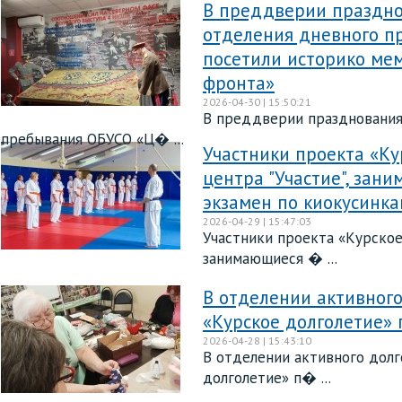
В преддверии праздно
отделения дневного п
посетили историко ме
фронта»
2026-04-30 | 15:50:21
В преддверии празднования
пребывания ОБУСО «Ц� ...
Участники проекта «Ку
центра "Участие", зан
экзамен по киокусинка
2026-04-29 | 15:47:03
Участники проекта «Курское
занимающиеся � ...
В отделении активного
«Курское долголетие»
2026-04-28 | 15:43:10
В отделении активного долг
долголетие» п� ...