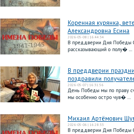
Коренная курянка, ве
Александровна Есина
2026-05-08 | 16:44:34
В преддверии Дня Победы О
рассказывающий о полу� ...
В преддверии праздни
поздравили получател
2026-05-07 | 16:31:56
День Победы мы по праву сч
мы особенно остро чув� ...
Михаил Артёмович Шум
2026-05-06 | 16:28:33
В преддверии Дня Победы О