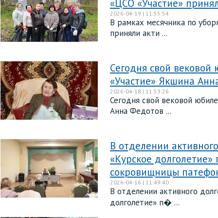
«ЦСО «Участие» принял
2026-04-19 | 11:55:54
В рамках месячника по убор
приняли акти ...
Сегодня свой вековой 
«Участие» Якшина Анн
2026-04-18 | 11:53:26
Сегодня свой вековой юбиле
Анна Федотов ...
В отделении активного
«Курское долголетие» 
сокровищницы патефо
2026-04-16 | 11:49:40
В отделении активного долг
долголетие» п� ...