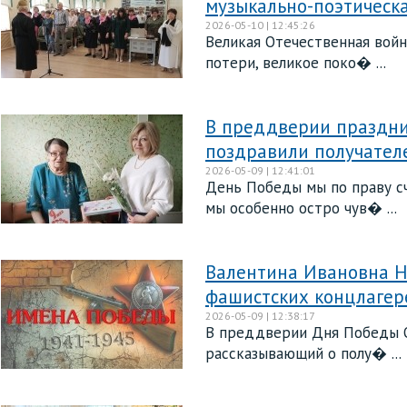
музыкально-поэтическ
2026-05-10 | 12:45:26
Великая Отечественная войн
потери, великое поко� ...
В преддверии праздни
поздравили получател
2026-05-09 | 12:41:01
День Победы мы по праву сч
мы особенно остро чув� ...
Валентина Ивановна Н
фашистских концлагер
2026-05-09 | 12:38:17
В преддверии Дня Победы О
рассказывающий о полу� ...