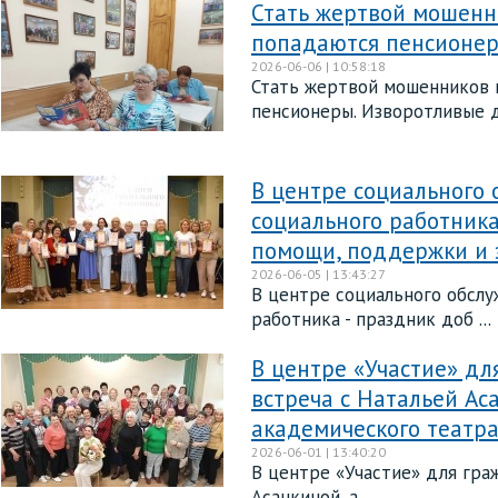
Стать жертвой мошенни
попадаются пенсионе
2026-06-06 | 10:58:18
Стать жертвой мошенников м
пенсионеры. Изворотливые де
В центре социального 
социального работника
помощи, поддержки и 
2026-06-05 | 13:43:27
В центре социального обслу
работника - праздник доб ...
В центре «Участие» дл
встреча с Натальей Ас
академического театр
2026-06-01 | 13:40:20
В центре «Участие» для гра
Асанкиной, а ...