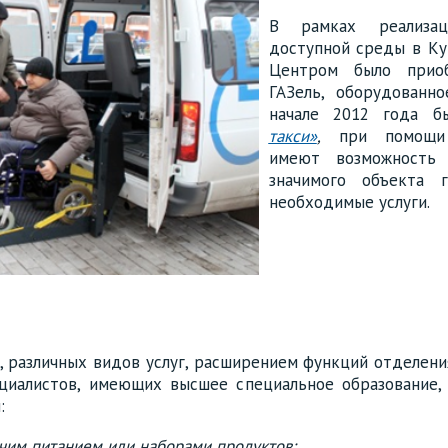
В рамках реализац
доступной среды в Ку
Центром было приоб
ГАЗель, оборудованн
начале 2012 года б
такси»
,
при помощи к
имеют возможность
значимого объекта 
необходимые услуги.
 различных видов услуг, расширением функций отделения
циалистов, имеющих высшее специальное образование,
:
чим питанием или наборами продуктов;