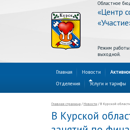
Областное бю
«Центр с
«Участие
Режим работы: п
выходной.
Главная
Новости
Активно
Отделения
Услуги и тарифы
Главная страница
/
Новости
/ В Курской област
В Курской облас
занятий по фина