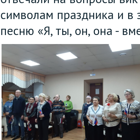
символам праздника и в
песню «Я, ты, он, она - вм