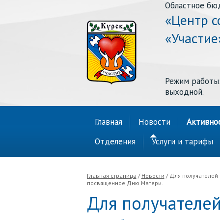
Областное бю
«Центр с
«Участие
Режим работы: п
выходной.
Главная
Новости
Активно
Отделения
Услуги и тарифы
Главная страница
/
Новости
/ Для получателей
посвященное Дню Матери.
Для получателей