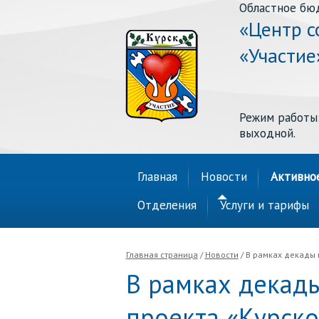
Областное бю
«Центр с
«Участие
Режим работы: п
выходной.
Главная
Новости
Активно
Отделения
Услуги и тарифы
Главная страница
/
Новости
/ В рамках декады 
В рамках декады
проекта «Курско