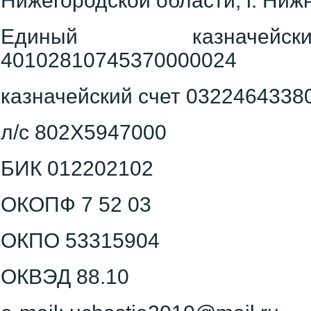
Нижегородской области, г. Ниж
Единый казначей
40102810745370000024
казначейский счет 032246433
л/с 802X5947000
БИК 012202102
ОКОПФ 7 52 03
ОКПО 53315904
ОКВЭД 88.10